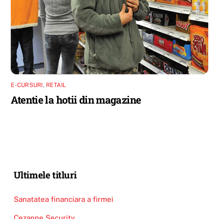
E-CURSURI
,
RETAIL
Atentie la hotii din magazine
Ultimele titluri
Sanatatea financiara a firmei
Cezanne Security