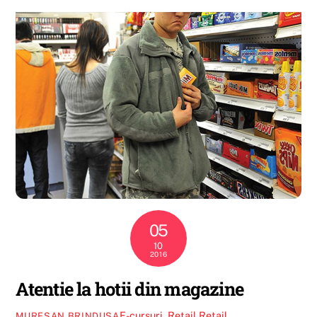
05
10
2016
Atentie la hotii din magazine
E-cursuri
,
Retail
Retail
MURESAN BRINDUSA