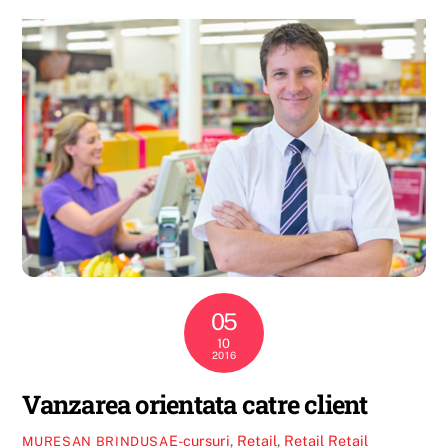
05
10
2016
Vanzarea orientata catre client
E-cursuri
,
Retail
,
Retail
Retail
MURESAN BRINDUSA